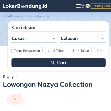
Pasang Loke
Gelap
LokerBandung.id
>
Nazya Collection
Lokasi
Lulusan
Tanpa Pengalaman
1 – 2 Tahun
3 – 4 Tahun
5 Tahun L
Riwayat
Lowongan
Nazya Collection