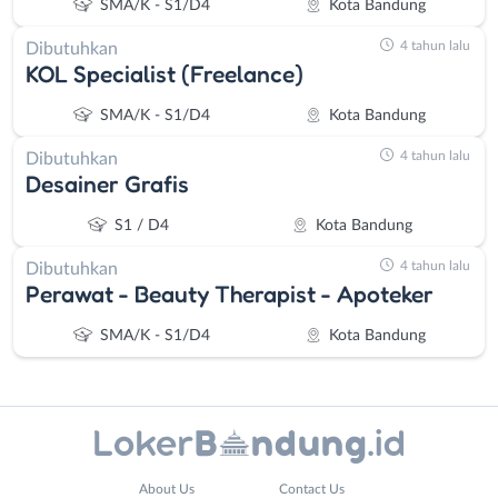
SMA/K - S1/D4
Kota Bandung
4 tahun lalu
Dibutuhkan
KOL Specialist (Freelance)
SMA/K - S1/D4
Kota Bandung
4 tahun lalu
Dibutuhkan
Desainer Grafis
S1 / D4
Kota Bandung
4 tahun lalu
Dibutuhkan
Perawat - Beauty Therapist - Apoteker
SMA/K - S1/D4
Kota Bandung
Administrasi
Bandung
About Us
Contact Us