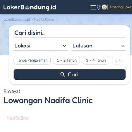
Pasang Loke
Gelap
LokerBandung.id
>
Nadifa Clinic
Lokasi
Lulusan
Tanpa Pengalaman
1 – 2 Tahun
3 – 4 Tahun
5 Tahun L
Riwayat
Lowongan
Nadifa Clinic