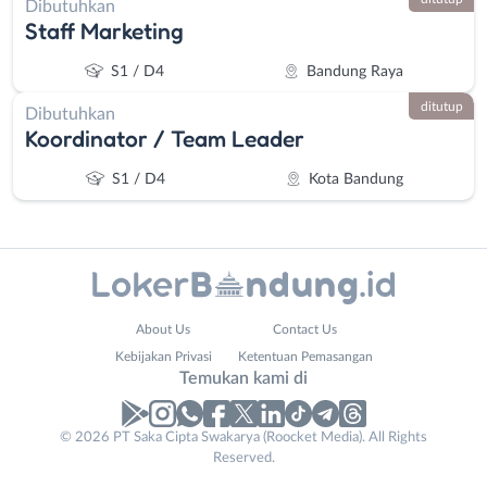
Dibutuhkan
Staff Marketing
S1 / D4
Bandung Raya
ditutup
Dibutuhkan
Koordinator / Team Leader
S1 / D4
Kota Bandung
Administrasi
Bandung
About Us
Contact Us
Ahli
Barat
Kebijakan Privasi
Ketentuan Pemasangan
Gizi
Bebas
Temukan kami di
Ahli
(Remote
Kecantikan
Work)
© 2026 PT Saka Cipta Swakarya (Roocket Media). All Rights
Analis
Cimahi
Reserved.
/
Kab.