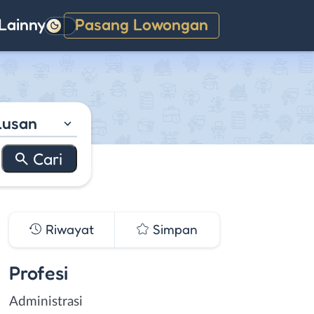
Lainnya
Pasang Lowongan
Gelap
lusan
Riwayat
Simpan
Profesi
Administrasi