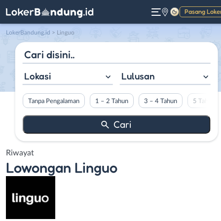
Pasang Loke
Gelap
LokerBandung.id
>
Linguo
Lokasi
Lulusan
Tanpa Pengalaman
1 – 2 Tahun
3 – 4 Tahun
5 Tahun L
Riwayat
Lowongan
Linguo