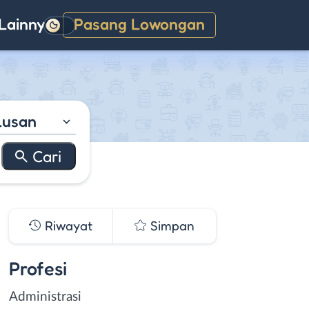
Lainnya
Pasang Lowongan
Gelap
lusan
Riwayat
Simpan
Profesi
Administrasi