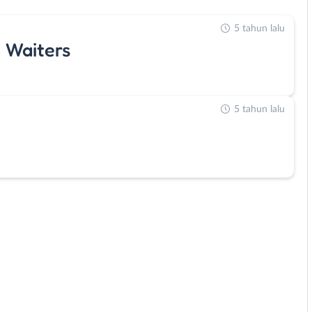
5 tahun lalu
 Waiters
5 tahun lalu