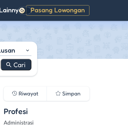
Lainnya
Pasang Lowongan
Gelap
lusan
Riwayat
Simpan
Profesi
Administrasi