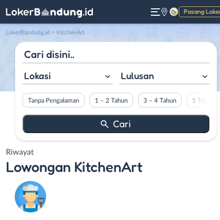
Pasang Loke
Gelap
LokerBandung.id
>
KitchenArt
Lokasi
Lulusan
Tanpa Pengalaman
1 – 2 Tahun
3 – 4 Tahun
5 Tahun L
Riwayat
Lowongan
KitchenArt