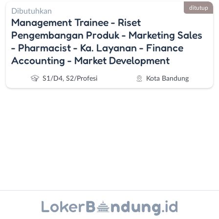
ditutup
Dibutuhkan
Management Trainee - Riset
Pengembangan Produk - Marketing Sales
- Pharmacist - Ka. Layanan - Finance
Accounting - Market Development
S1/D4, S2/Profesi
Kota Bandung
Administrasi
Bandung
Ahli
Barat
Gizi
Bebas
Instagram
WhatsApp
Ahli
(Remote
Kecantikan
Work)
X - Twitter
Telegram
Analis
Cimahi
/
Kab.
Kanal Lainnya..