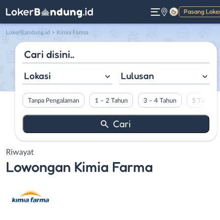
Pasang Loke
Gelap
LokerBandung.id
>
Kimia Farma
Lokasi
Lulusan
Tanpa Pengalaman
1 – 2 Tahun
3 – 4 Tahun
5 Tahun L
Riwayat
Lowongan
Kimia Farma