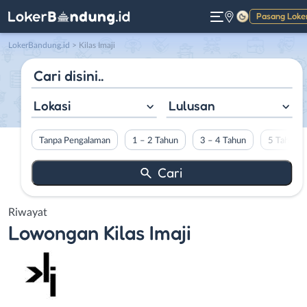
Pasang Loke
Gelap
LokerBandung.id
>
Kilas Imaji
Lokasi
Lulusan
Tanpa Pengalaman
1 – 2 Tahun
3 – 4 Tahun
5 Tahun L
Riwayat
Lowongan
Kilas Imaji