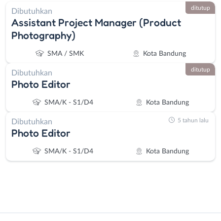
ditutup
Dibutuhkan
Assistant Project Manager (Product
Photography)
SMA / SMK
Kota Bandung
ditutup
Dibutuhkan
Photo Editor
SMA/K - S1/D4
Kota Bandung
5 tahun lalu
Dibutuhkan
Photo Editor
SMA/K - S1/D4
Kota Bandung
Instagram
WhatsApp
Administrasi
Bandung
X - Twitter
Telegram