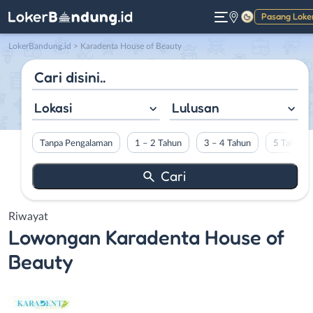
Pasang Loke
Gelap
LokerBandung.id
>
Karadenta House of Beauty
Lokasi
Lulusan
Tanpa Pengalaman
1 – 2 Tahun
3 – 4 Tahun
5 Tahun L
Riwayat
Lowongan
Karadenta House of
Beauty