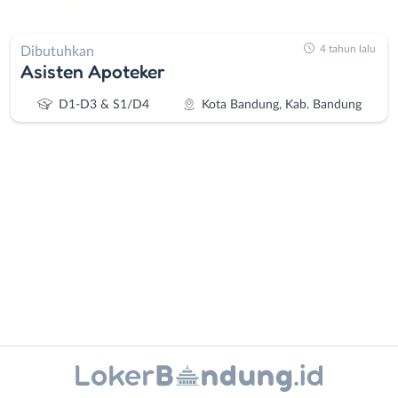
4 tahun lalu
Dibutuhkan
Asisten Apoteker
D1-D3 & S1/D4
Kota Bandung, Kab. Bandung
Administrasi
Bandung
Ahli
Barat
Gizi
Bebas
Ahli
(Remote
Kecantikan
Work)
Instagram
WhatsApp
Analis
Cimahi
/
Kab.
X - Twitter
Telegram
Peneliti
Bandung
Animator
Kota
Kanal Lainnya..