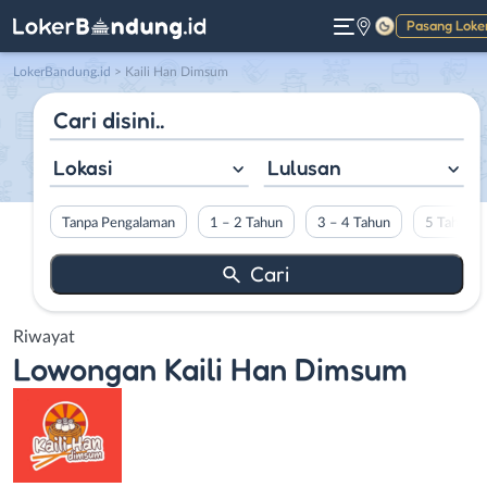
Pasang Loke
Gelap
LokerBandung.id
>
Kaili Han Dimsum
Lokasi
Lulusan
Tanpa Pengalaman
1 – 2 Tahun
3 – 4 Tahun
5 Tahun L
Riwayat
Lowongan
Kaili Han Dimsum