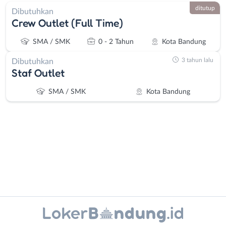
ditutup
Dibutuhkan
Crew Outlet (Full Time)
SMA / SMK
0 - 2 Tahun
Kota Bandung
3 tahun lalu
Dibutuhkan
Staf Outlet
SMA / SMK
Kota Bandung
Administrasi
Bandung
Ahli
Barat
Instagram
WhatsApp
Gizi
Bebas
Ahli
(Remote
X - Twitter
Telegram
Kecantikan
Work)
Analis
Cimahi
Kanal Lainnya..