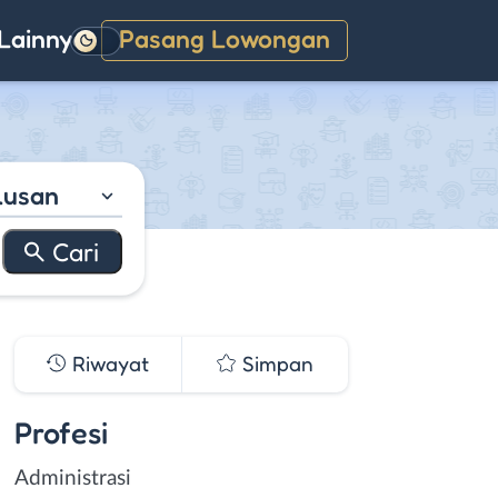
Lainnya
Pasang Lowongan
Gelap
lusan
Riwayat
Simpan
Profesi
Administrasi