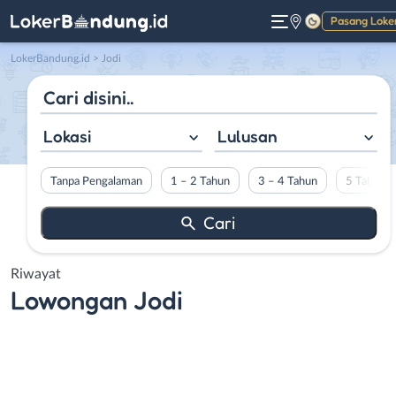
Pasang Loke
Gelap
LokerBandung.id
>
Jodi
Lokasi
Lulusan
Tanpa Pengalaman
1 – 2 Tahun
3 – 4 Tahun
5 Tahun L
Riwayat
Lowongan
Jodi