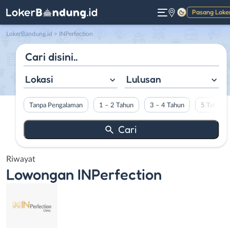
Pasang Loke
Gelap
LokerBandung.id
>
INPerfection
Lokasi
Lulusan
Tanpa Pengalaman
1 – 2 Tahun
3 – 4 Tahun
5 Tahun L
Riwayat
Lowongan
INPerfection