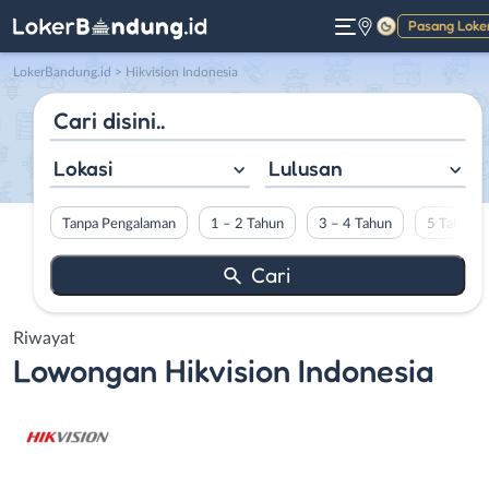
Pasang Loke
Gelap
LokerBandung.id
>
Hikvision Indonesia
Lokasi
Lulusan
Tanpa Pengalaman
1 – 2 Tahun
3 – 4 Tahun
5 Tahun L
Riwayat
Lowongan
Hikvision Indonesia