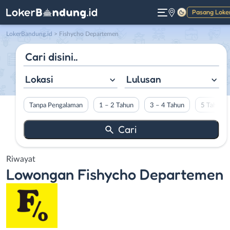
Pasang Loke
Gelap
LokerBandung.id
>
Fishycho Departemen
Lokasi
Lulusan
Tanpa Pengalaman
1 – 2 Tahun
3 – 4 Tahun
5 Tahun L
Riwayat
Lowongan
Fishycho Departemen