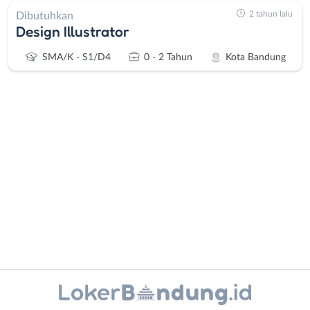
2 tahun lalu
Dibutuhkan
Design Illustrator
SMA/K - S1/D4
0 - 2 Tahun
Kota Bandung
Administrasi
Bandung
Ahli
Barat
Gizi
Bebas
Ahli
(Remote
Kecantikan
Work)
Analis
Cimahi
Instagram
WhatsApp
/
Kab.
Peneliti
Bandung
X - Twitter
Telegram
Animator
Kota
Apoteker
Bandung
Kanal Lainnya..
Arsitek
Luar