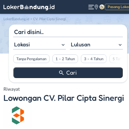
Pasang Loke
Gelap
LokerBandung.id
>
CV. Pilar Cipta Sinergi
Lokasi
Lulusan
Tanpa Pengalaman
1 – 2 Tahun
3 – 4 Tahun
5 Tahun L
Riwayat
Lowongan
CV. Pilar Cipta Sinergi