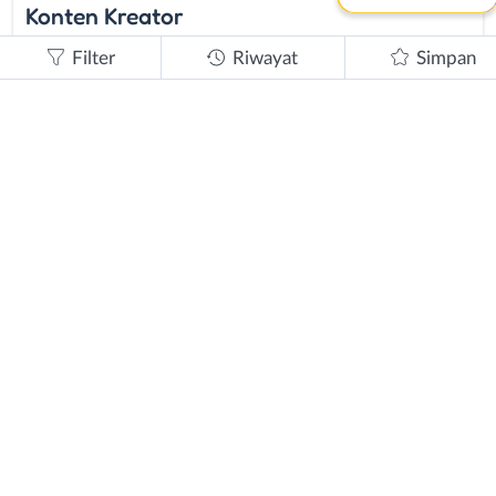
Konten Kreator
SMA/K - S1/D4
Kota Bandung
Filter
Riwayat
Simpan
ditutup
Dibutuhkan
Operator Cutting
SMA / SMK
Kota Bandung
ditutup
Dibutuhkan
Operator Cutting
SMA / SMK
Kota Bandung
ditutup
Dibutuhkan
Staff Akunting
SMA/K - S1/D4
Kota Bandung
ditutup
Dibutuhkan
Follow Up Marketing
SMA / SMK
Kota Bandung