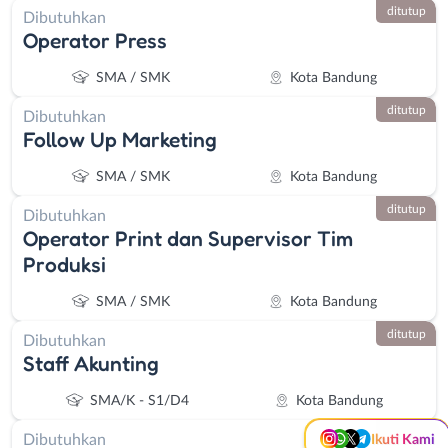
ditutup
Dibutuhkan
Operator Press
SMA / SMK
Kota Bandung
ditutup
Dibutuhkan
Follow Up Marketing
SMA / SMK
Kota Bandung
ditutup
Dibutuhkan
Operator Print dan Supervisor Tim
Produksi
Instagram
WhatsApp
SMA / SMK
Kota Bandung
X - Twitter
Telegram
ditutup
Dibutuhkan
Staff Akunting
Kanal Lainnya..
SMA/K - S1/D4
Kota Bandung
ditutup
Dibutuhkan
Ikuti Kami