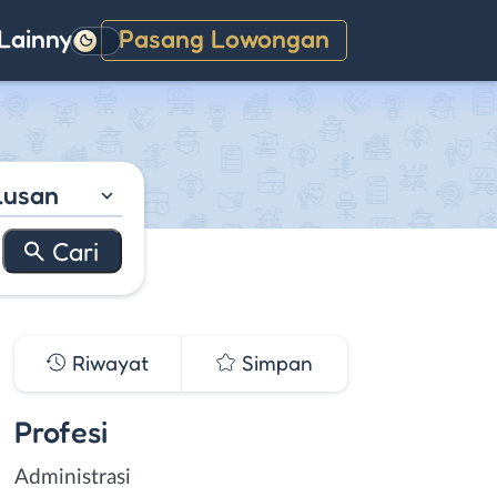
Lainnya
Pasang Lowongan
Gelap
lusan
Riwayat
Simpan
Profesi
Administrasi