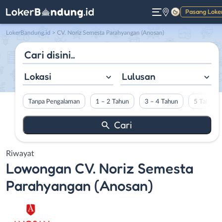
Pasang Loke
Gelap
LokerBandung.id
>
CV. Noriz Semesta Parahyangan (Anosan)
Lokasi
Lulusan
Tanpa Pengalaman
1 – 2 Tahun
3 – 4 Tahun
5 Tahun L
Riwayat
Lowongan
CV. Noriz Semesta
Parahyangan (Anosan)