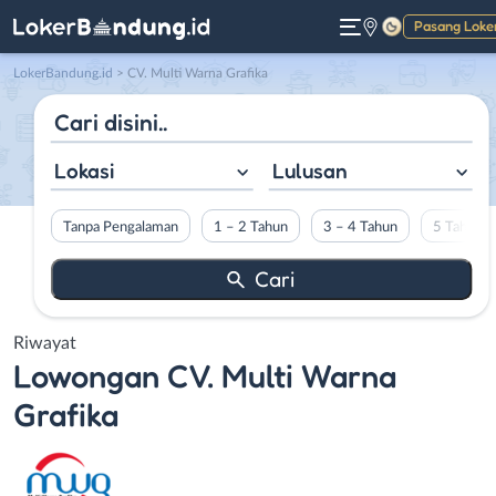
Pasang Loke
Gelap
LokerBandung.id
>
CV. Multi Warna Grafika
Lokasi
Lulusan
Tanpa Pengalaman
1 – 2 Tahun
3 – 4 Tahun
5 Tahun L
Riwayat
Lowongan
CV. Multi Warna
Grafika