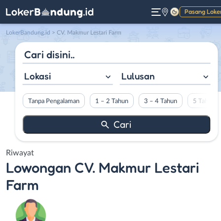
Pasang Loke
Gelap
LokerBandung.id
>
CV. Makmur Lestari Farm
Lokasi
Lulusan
Tanpa Pengalaman
1 – 2 Tahun
3 – 4 Tahun
5 Tahun L
Riwayat
Lowongan
CV. Makmur Lestari
Farm