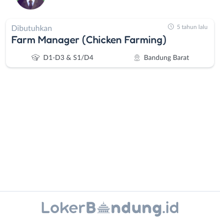
5 tahun lalu
Dibutuhkan
Farm Manager (Chicken Farming)
D1-D3 & S1/D4
Bandung Barat
Administrasi
Bandung
Ahli
Barat
Gizi
Bebas
Ahli
(Remote
Kecantikan
Work)
Instagram
WhatsApp
Analis
Cimahi
/
Kab.
X - Twitter
Telegram
Peneliti
Bandung
Animator
Kota
Kanal Lainnya..