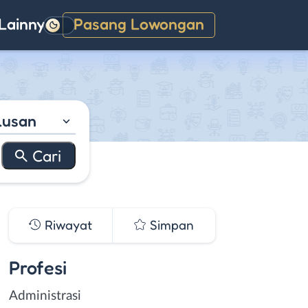
Lainnya
Pasang Lowongan
Gelap
lusan
Riwayat
Simpan
Profesi
Administrasi