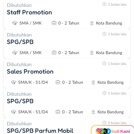
1 bulan lalu
Dibutuhkan
Staff Promotion
SMA / SMK
0 - 2 Tahun
Kota Bandung
1 bulan lalu
Dibutuhkan
SPG/SPB
SMA / SMK
0 - 2 Tahun
Kota Bandung
1 bulan lalu
Dibutuhkan
Sales Promotion
Instagram
WhatsApp
SMA/K - S1/D4
0 - 2 Tahun
Kota Bandung
1 bulan lalu
Dibutuhkan
X - Twitter
Telegram
SPG/SPB
Kanal Lainnya..
SMA/K - S1/D4
0 - 2 Tahun
Kota Bandung
2 bulan lalu
Dibutuhkan
SPG/SPB Parfum Mobil
Ikuti Kami