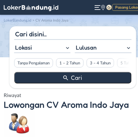
Pasang Loke
Gelap
LokerBandung.id
>
CV Aroma Indo Jaya
Lokasi
Lulusan
Tanpa Pengalaman
1 – 2 Tahun
3 – 4 Tahun
5 Tahun L
Riwayat
Lowongan
CV Aroma Indo Jaya