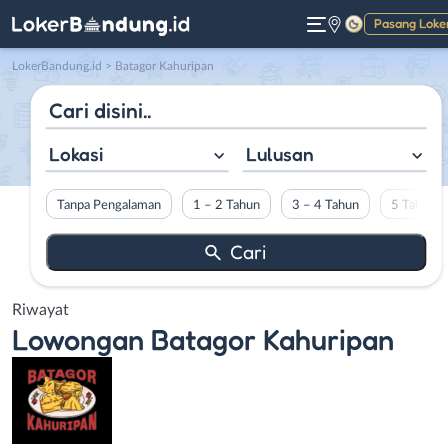
Pasang Loke
Gelap
LokerBandung.id
>
Batagor Kahuripan
Lokasi
Lulusan
Tanpa Pengalaman
1 – 2 Tahun
3 – 4 Tahun
5 Tahun L
Riwayat
Lowongan
Batagor Kahuripan