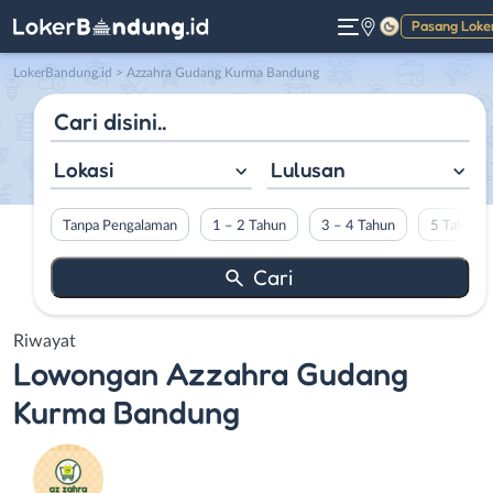
Pasang Loke
Gelap
LokerBandung.id
>
Azzahra Gudang Kurma Bandung
Lokasi
Lulusan
Tanpa Pengalaman
1 – 2 Tahun
3 – 4 Tahun
5 Tahun L
Riwayat
Lowongan
Azzahra Gudang
Kurma Bandung