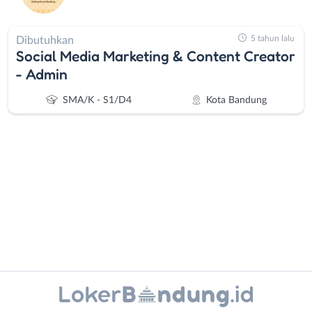
5 tahun lalu
Dibutuhkan
Social Media Marketing & Content Creator
- Admin
SMA/K - S1/D4
Kota Bandung
Administrasi
Bandung
Ahli
Barat
Gizi
Bebas
Ahli
(Remote
Instagram
WhatsApp
Kecantikan
Work)
Analis
Cimahi
X - Twitter
Telegram
/
Kab.
Kanal Lainnya..
Peneliti
Bandung