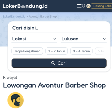
Pasang Loke
Gelap
LokerBandung.id
>
Avontur Barber Shop
Lokasi
Lulusan
Tanpa Pengalaman
1 – 2 Tahun
3 – 4 Tahun
5 Tahun L
Riwayat
Lowongan
Avontur Barber Shop