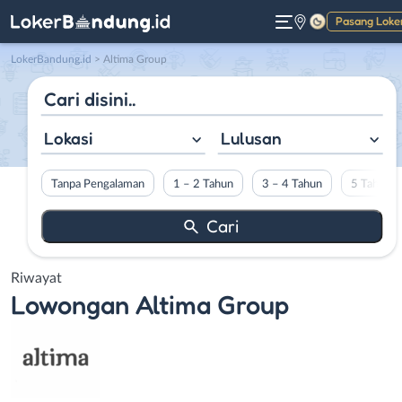
Pasang Loke
Gelap
LokerBandung.id
>
Altima Group
Lokasi
Lulusan
Tanpa Pengalaman
1 – 2 Tahun
3 – 4 Tahun
5 Tahun L
Riwayat
Lowongan
Altima Group