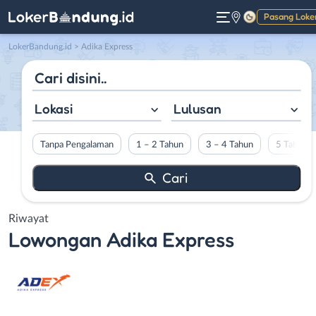
Pasang Loke
Gelap
LokerBandung.id
>
Adika Express
Lokasi
Lulusan
Tanpa Pengalaman
1 – 2 Tahun
3 – 4 Tahun
5 Tahun L
Riwayat
Lowongan
Adika Express