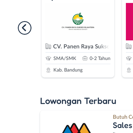
ifi Amanah Putra
CV. Panen Raya Sukses Sejahte
0-2 Tahun
SMA/SMK
0-2 Tahun
g
Kab. Bandung
Lowongan Terbaru
Butuh C
Sales