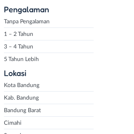
Pengalaman
u memiliki
ini wajar karena
Tanpa Pengalaman
engan tujuan
1 – 2 Tahun
 Pekerjaan paruh
 biasanya
3 – 4 Tahun
5 Tahun Lebih
kerjaan part time
dung untuk
Lokasi
pun loker part
Kota Bandung
eminatnya sangat
ngetahui
Kab. Bandung
Bandung Barat
u penyelesaian
Cimahi
ak dituntut untuk