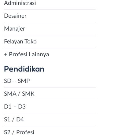
Administrasi
si lowongan
diakan beragam
Desainer
kut ini:
Manajer
Pelayan Toko
rjaan yang paling
ntut kita untuk
+ Profesi Lainnya
 dalam 24 jam.
Pendidikan
kerja sebanyak 8
tu 7 jam kerja.
SD – SMP
 lebih besar
ih bagus. Bagi
SMA / SMK
rir maka
D1 – D3
halaman
loker full
nuh waktu yang
S1 / D4
S2 / Profesi