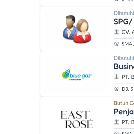
Dibutuh
SPG/
CV. 
SMA 
Dibutuh
Busin
PT. 
D3, S
Butuh C
Penja
PT. 