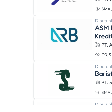
SMA 
Dibutuh
ASM K
Kred
PT. 
D3, S
Dibutuh
Baris
PT. 
SMA 
Dibutuh
Cook 