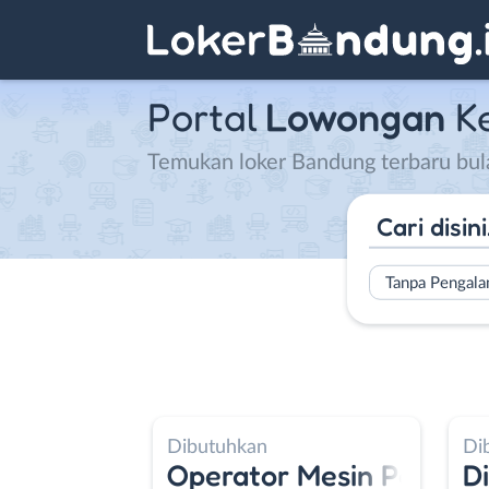
Portal
Lowongan
K
Temukan loker Bandung terbaru bu
Tanpa Pengal
Dibutuhkan
Di
asional
list - Receptionist - Account Execut
Operator Mesin Packing
D