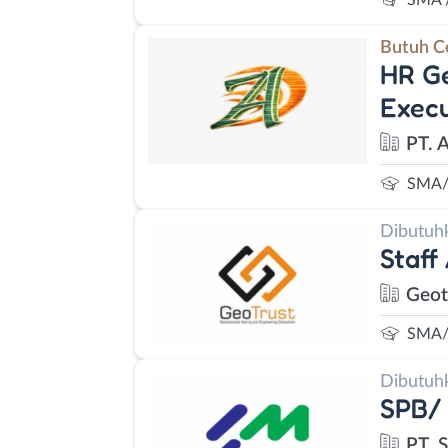
SMA 
Butuh C
HR Ge
Execu
PT. 
SMA/
Dibutuh
Staff
Geot
SMA/
Dibutuh
SPB/
PT. 