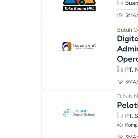
Bua
SMA/
Butuh C
Digit
Admin
Opera
PT. 
SMA/
Dibutuh
Pelat
PT. 
Kompe
SMA/