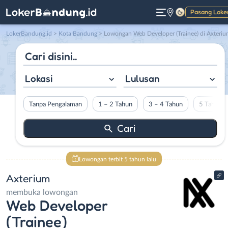
Pasang Loke
Gelap
LokerBandung.id
>
Kota Bandung
> Lowongan Web Developer (Trainee) di Axteri
Lokasi
Lulusan
Tanpa Pengalaman
1 – 2 Tahun
3 – 4 Tahun
5 Tahun L
Lowongan terbit 5 tahun lalu
Axterium
membuka lowongan
Web Developer
(Trainee)