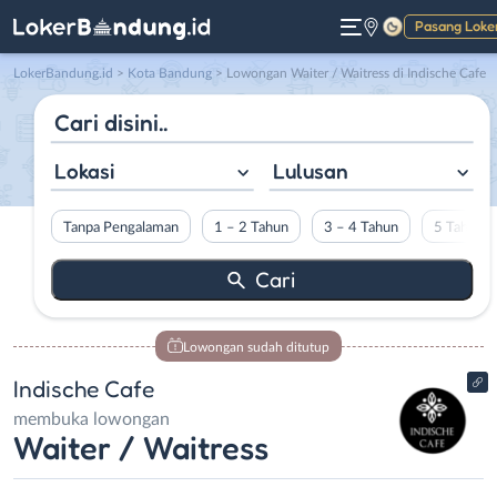
Pasang Loke
Gelap
LokerBandung.id
>
Kota Bandung
> Lowongan Waiter / Waitress di Indische Cafe
Lokasi
Lulusan
Tanpa Pengalaman
1 – 2 Tahun
3 – 4 Tahun
5 Tahun L
Lowongan sudah ditutup
Indische Cafe
membuka lowongan
Waiter / Waitress