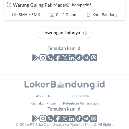
Warung Guling Pak Made
Kompetitif
SMA / SMK
0 - 2 Tahun
Kota Bandung
Lowongan Lainnya
Temukan kami di
Laporan
Lowongan
Administrasi
Bandung
Nama
About Us
Contact Us
Ahli
Barat
Lengkap
*
Kebijakan Privasi
Ketentuan Pemasangan
Gizi
Bebas
Temukan kami di
Ahli
(Remote
Kecantikan
Work)
No. Telp /
© 2026 PT Saka Cipta Swakarya (Roocket Media). All Rights
Analis
Cimahi