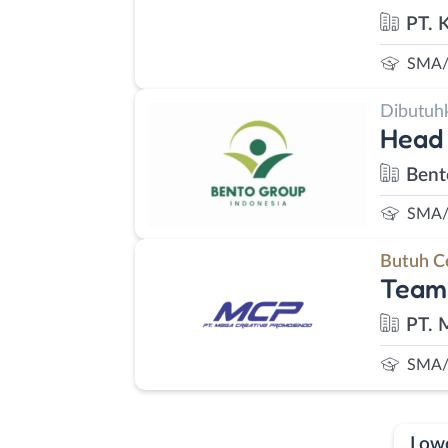
PT. 
SMA/
Dibutuh
Head 
Bent
SMA/
Butuh C
Team 
PT. 
SMA/
Low