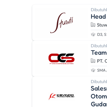
Dibutuh
Head
Stuw
D3, S
Dibutuh
Team
PT. 
SMA 
Dibutuh
Sales
Otomo
Guda