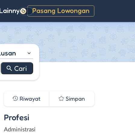
Lainnya
Pasang Lowongan
Gelap
lusan
Riwayat
Simpan
Profesi
Administrasi