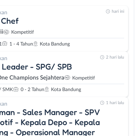
hari ini
kan
 Chef
ii
Kompetitif
1
1 - 4 Tahun
Kota Bandung
2 hari lalu
kan
 Leader - SPG/ SPB
One Champions Sejahtera
Kompetitif
/ SMK
0 - 2 Tahun
Kota Bandung
1 hari lalu
kan
man - Sales Manager - SPV
tif - Kepala Depo - Kepala
ng - Operasional Manager