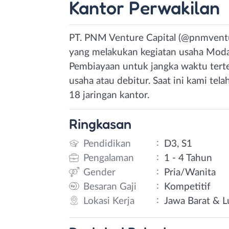
Kantor Perwakilan
PT. PNM Venture Capital (@pnmventur
yang melakukan kegiatan usaha Moda
Pembiayaan untuk jangka waktu ter
usaha atau debitur. Saat ini kami te
18 jaringan kantor.
Ringkasan
:
Pendidikan
D3, S1
:
Pengalaman
1 - 4 Tahun
:
Gender
Pria/Wanita
:
Besaran Gaji
Kompetitif
:
Lokasi Kerja
Jawa Barat & L