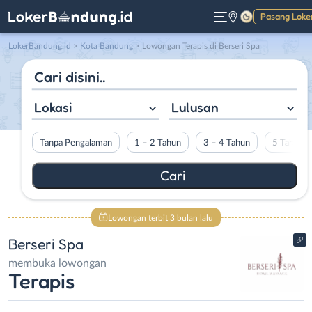
Pasang Loke
Gelap
LokerBandung.id
>
Kota Bandung
> Lowongan Terapis di Berseri Spa
Lokasi
Lulusan
Tanpa Pengalaman
1 – 2 Tahun
3 – 4 Tahun
5 Tahun L
Lowongan terbit 3 bulan lalu
Berseri Spa
membuka lowongan
Terapis