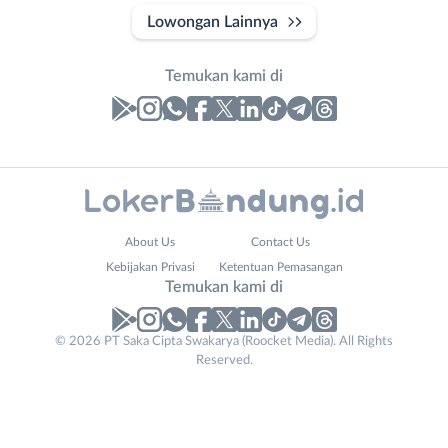
Lowongan Lainnya
Temukan kami di
Laporan
Lowongan
Administrasi
Bandung
Email
Nama
About Us
Contact Us
Ahli
Barat
Address
Lengkap
*
*
Kebijakan Privasi
Ketentuan Pemasangan
Gizi
Bebas
Temukan kami di
Ahli
(Remote
Kecantikan
Work)
No. Telp /
© 2026 PT Saka Cipta Swakarya (Roocket Media). All Rights
Analis
Cimahi
Reserved.
Email
WhatsApp
*
*
/
Kab.
Peneliti
Bandung
Kirim kode
Animator
Kota
Apoteker
Bandung