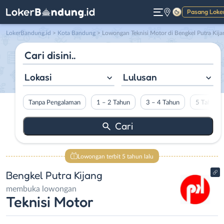
Pasang Loke
Gelap
LokerBandung.id
>
Kota Bandung
> Lowongan Teknisi Motor di Bengkel Putra Kija
Lokasi
Lulusan
Tanpa Pengalaman
1 – 2 Tahun
3 – 4 Tahun
5 Tahun L
Lowongan terbit 5 tahun lalu
Bengkel Putra Kijang
membuka lowongan
Teknisi Motor