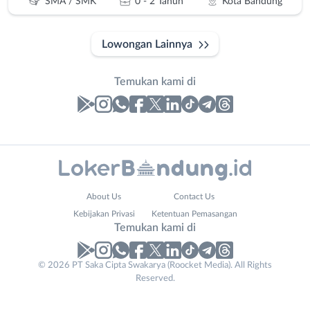
SMA / SMK
0 - 2 Tahun
Kota Bandung
Lowongan Lainnya
Temukan kami di
Laporan
Lowongan
Administrasi
Bandung
Nama
About Us
Contact Us
Ahli
Barat
Lengkap
*
Kebijakan Privasi
Ketentuan Pemasangan
Gizi
Bebas
Temukan kami di
Ahli
(Remote
Kecantikan
Work)
No. Telp /
© 2026 PT Saka Cipta Swakarya (Roocket Media). All Rights
Analis
Cimahi
Reserved.
Email
WhatsApp
*
*
/
Kab.
Peneliti
Bandung
Kirim kode