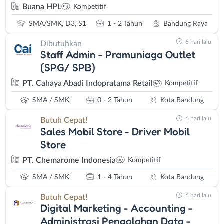
Buana HPL
Kompetitif
SMA/SMK, D3, S1
1 - 2 Tahun
Bandung Raya
6 hari lalu
Dibutuhkan
Staff Admin - Pramuniaga Outlet
(SPG/ SPB)
PT. Cahaya Abadi Indopratama Retail
Kompetitif
SMA / SMK
0 - 2 Tahun
Kota Bandung
6 hari lalu
Butuh Cepat!
Sales Mobil Store - Driver Mobil
Store
PT. Chemarome Indonesia
Kompetitif
SMA / SMK
1 - 4 Tahun
Kota Bandung
6 hari lalu
Butuh Cepat!
Digital Marketing - Accounting -
Administrasi Pengolahan Data -