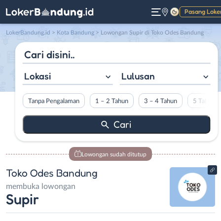
Pasang Loke
Gelap
LokerBandung.id
>
Kota Bandung
> Lowongan Supir di Toko Odes Bandung
Lokasi
Lulusan
Tanpa Pengalaman
1 – 2 Tahun
3 – 4 Tahun
5 Tahun L
Lowongan sudah ditutup
Toko Odes Bandung
membuka lowongan
Supir