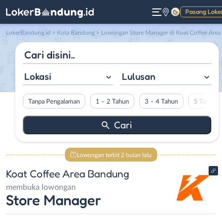
Pasang Loke
Gelap
LokerBandung.id
>
Kota Bandung
> Lowongan Store Manager di Koat Coffee Area Bandung
Lokasi
Lulusan
Tanpa Pengalaman
1 – 2 Tahun
3 – 4 Tahun
5 Tahun L
Lowongan terbit 2 bulan lalu
Koat Coffee Area Bandung
membuka lowongan
Store Manager