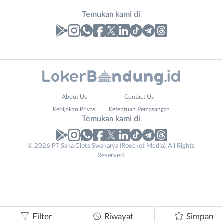
Temukan kami di
Laporan
Lowongan
Administrasi
Bandung
Nama
About Us
Contact Us
Ahli
Barat
Lengkap
*
Kebijakan Privasi
Ketentuan Pemasangan
Gizi
Bebas
Temukan kami di
Ahli
(Remote
Kecantikan
Work)
No. Telp /
© 2026 PT Saka Cipta Swakarya (Roocket Media). All Rights
Analis
Cimahi
Reserved.
Email
WhatsApp
*
*
/
Kab.
Peneliti
Bandung
Kirim kode
Animator
Kota
Apoteker
Bandung
Arsitek
Luar
Tidak
Filter
Riwayat
Simpan
Asisten
Bandung