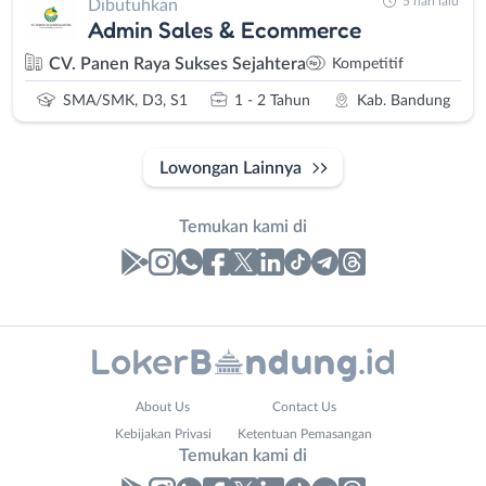
5 hari lalu
Dibutuhkan
Admin Sales & Ecommerce
CV. Panen Raya Sukses Sejahtera
Kompetitif
SMA/SMK, D3, S1
1 - 2 Tahun
Kab. Bandung
Lowongan Lainnya
Temukan kami di
Laporan
Lowongan
Administrasi
Bandung
Nama
About Us
Contact Us
Ahli
Barat
Lengkap
*
Kebijakan Privasi
Ketentuan Pemasangan
Gizi
Bebas
Temukan kami di
Ahli
(Remote