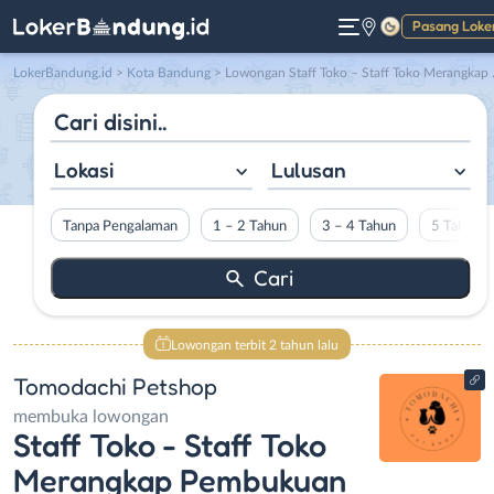
Pasang Loke
Gelap
LokerBandung.id
>
Kota Bandung
> Lowongan Staff Toko – Staff Toko Merangkap Pembukuan di Tomodachi Petshop
Lokasi
Lulusan
Tanpa Pengalaman
1 – 2 Tahun
3 – 4 Tahun
5 Tahun L
Lowongan terbit 2 tahun lalu
Tomodachi Petshop
membuka lowongan
Staff Toko - Staff Toko
Merangkap Pembukuan