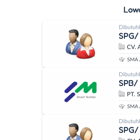
Low
Dibutuh
SPG/
CV. 
SMA 
Dibutuh
SPB/
PT. 
SMA 
Dibutuh
SPG/