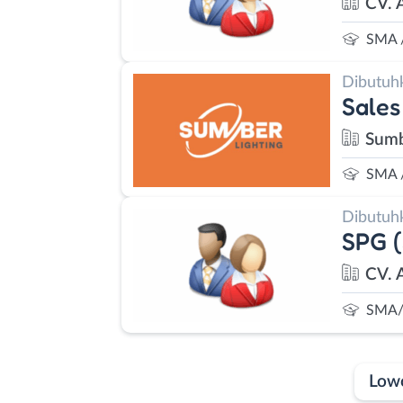
CV. 
SMA 
Dibutuh
Sales
Sumb
SMA 
Dibutuh
SPG (
CV. 
SMA/
Low