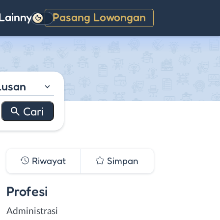
Lainnya
Pasang Lowongan
Gelap
lusan
Riwayat
Simpan
Profesi
Administrasi