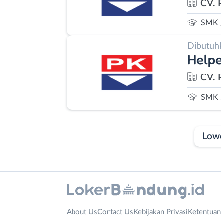
CV. 
SMK 
Dibutuh
Helpe
CV. 
SMK 
Low
Laporan
Lowongan
Administrasi
Bandung
Nama
About Us
Contact Us
Kebijakan Privasi
Ketentua
Ahli
Barat