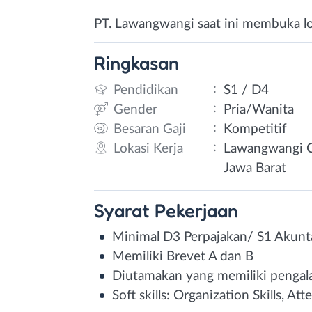
PT. Lawangwangi saat ini membuka low
Ringkasan
:
Pendidikan
S1 / D4
:
Gender
Pria/Wanita
:
Besaran Gaji
Kompetitif
:
Lokasi Kerja
Lawangwangi Cr
Jawa Barat
Syarat
Pekerjaan
Minimal D3 Perpajakan/ S1 Akunta
Memiliki Brevet A dan B⁣
Diutamakan yang memiliki pengala
Soft skills: Organization Skills⁣, A