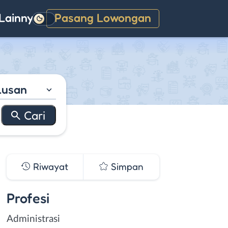
Lainnya
Pasang Lowongan
Gelap
lusan
Riwayat
Simpan
Profesi
Administrasi