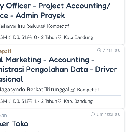
y Officer - Project Accounting/
ce - Admin Proyek
ahaya Inti Sakti
Kompetitif
SMK, D3, S1
0 - 2 Tahun
Kota Bandung
7 hari lalu
epat!
al Marketing - Accounting -
istrasi Pengolahan Data - Driver
sional
Nagasyndo Berkat Tritunggal
Kompetitif
SMK, D3, S1
1 - 2 Tahun
Kab. Bandung
1 minggu lalu
kan
ker Toko