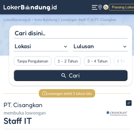
Pasang Loke
Gelap
LokerBandung.id
>
Kota Bandung
> Lowongan Staff IT di PT. Cisangkan
Lokasi
Lulusan
Tanpa Pengalaman
1 – 2 Tahun
3 – 4 Tahun
5 Tahun L
Lowongan terbit 5 tahun lalu
PT. Cisangkan
membuka lowongan
Staff IT