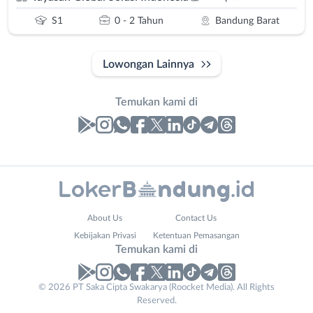
S1
0 - 2 Tahun
Bandung Barat
Lowongan Lainnya
Temukan kami di
Laporan
Lowongan
Administrasi
Bandung
Nama
About Us
Contact Us
Ahli
Barat
Lengkap
*
Kebijakan Privasi
Ketentuan Pemasangan
Gizi
Bebas
Temukan kami di
Ahli
(Remote
Kecantikan
Work)
No. Telp /
© 2026 PT Saka Cipta Swakarya (Roocket Media). All Rights
Analis
Cimahi
Reserved.
Email
WhatsApp
*
*
/
Kab.