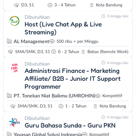
D3, S1
3 - 4 Tahun
Kota Bandung
3 minggu lalu
Dibutuhkan
Host (Live Chat App & Live
Streaming)
AL Management
500 ribu + per Minggu
SMA/SMK, D3, S1
0 - 2 Tahun
Bebas (Remote Work)
4 minggu lalu
Dibutuhkan
Administrasi Finance - Marketing
Affiliate/ B2B - Junior IT Support
Programmer
PT. Tonekan Niat Baikmu (UMROHIN)
Kompetitif
SMA/SMK, D3, S1
1 - 2 Tahun
Kota Bandung
4 minggu lalu
Dibutuhkan
Guru Bahasa Sunda - Guru PKN
Yayasan Global Solusi Indonesia
Kompetitif