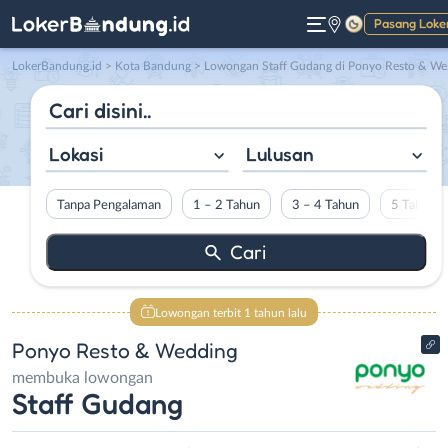
Pasang Loke
Gelap
LokerBandung.id
>
Kota Bandung
> Lowongan Staff Gudang di Ponyo Resto & Wedding
Lokasi
Lulusan
Tanpa Pengalaman
1 – 2 Tahun
3 – 4 Tahun
5 Tahun L
Lowongan terbit 1 tahun lalu
Ponyo Resto & Wedding
membuka lowongan
Staff Gudang