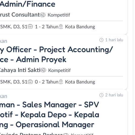
 Admin/Finance
rust Consultant
Kompetitif
SMK, D3, S1
1 - 2 Tahun
Kota Bandung
1 hari lalu
kan
y Officer - Project Accounting/
ce - Admin Proyek
ahaya Inti Sakti
Kompetitif
SMK, D3, S1
0 - 2 Tahun
Kota Bandung
2 hari lalu
kan
man - Sales Manager - SPV
tif - Kepala Depo - Kepala
ng - Operasional Manager