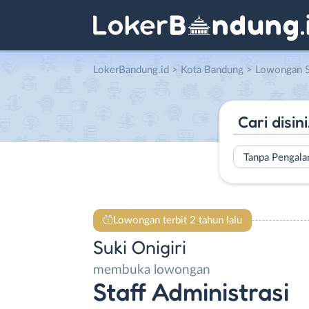
LokerBandung.id
>
Kota Bandung
> Lowongan Staff Admi
Tanpa Pengal
Lowongan terbit 2 tahun lalu
Suki Onigiri
membuka lowongan
Staff Administrasi