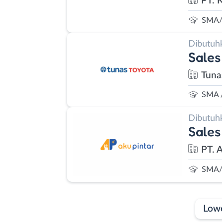
PT. 
SMA/
Dibutuh
Sales
Tuna
SMA 
Dibutuh
Sales
PT. 
SMA/
Low