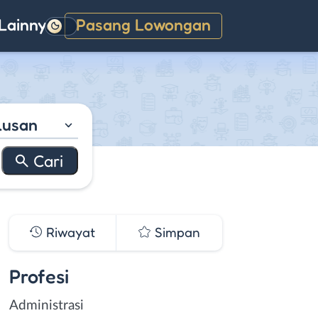
Lainnya
Pasang Lowongan
Gelap
lusan
Riwayat
Simpan
Profesi
Administrasi