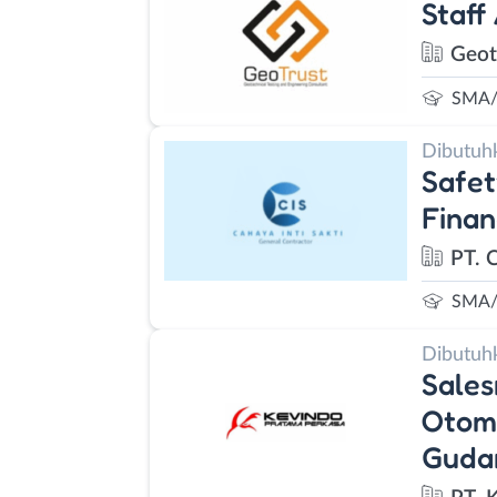
Staff
Geot
SMA/
Dibutuh
Safet
Finan
PT. C
SMA/
Dibutuh
Sales
Otomo
Guda