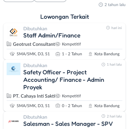
2 tahun lalu
Lowongan
Terkait
hari ini
Dibutuhkan
Staff Admin/Finance
Geotrust Consultant
Kompetitif
SMA/SMK, D3, S1
1 - 2 Tahun
Kota Bandung
1 hari lalu
Dibutuhkan
Safety Officer - Project
Accounting/ Finance - Admin
Proyek
PT. Cahaya Inti Sakti
Kompetitif
SMA/SMK, D3, S1
0 - 2 Tahun
Kota Bandung
2 hari lalu
Dibutuhkan
Salesman - Sales Manager - SPV