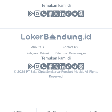
Temukan kami di
Laporan
Lowongan
Administrasi
Bandung
Nama
About Us
Contact Us
Ahli
Barat
Lengkap
*
Kebijakan Privasi
Ketentuan Pemasangan
Gizi
Bebas
Temukan kami di
Ahli
(Remote
Kecantikan
Work)
No. Telp /
© 2026 PT Saka Cipta Swakarya (Roocket Media). All Rights
Analis
Cimahi
Reserved.
Email
WhatsApp
*
*
/
Kab.
Peneliti
Bandung
Kirim kode
Animator
Kota
Apoteker
Bandung
Contact
Arsitek
Luar
Tidak
Email
*
Asisten
Bandung
bisa