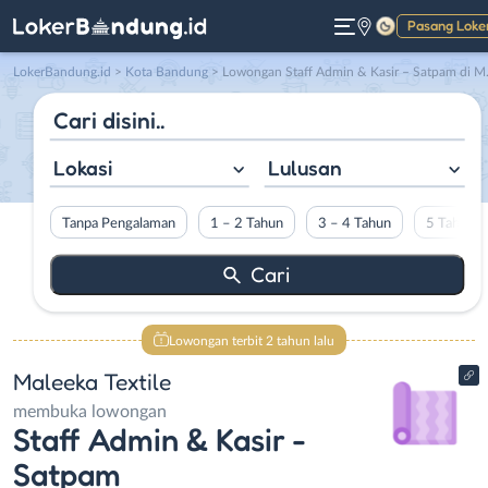
Pasang Loke
Gelap
LokerBandung.id
>
Kota Bandung
> Lowongan Staff Admin & Kasir – Satpam di Maleeka Textile
Lokasi
Lulusan
Tanpa Pengalaman
1 – 2 Tahun
3 – 4 Tahun
5 Tahun L
Lowongan terbit 2 tahun lalu
Maleeka Textile
membuka lowongan
Staff Admin & Kasir -
Satpam