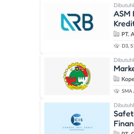
Dibutuh
ASM K
Kred
PT. 
D3, S
Dibutuh
Marke
Kope
SMA 
Dibutuh
Safet
Finan