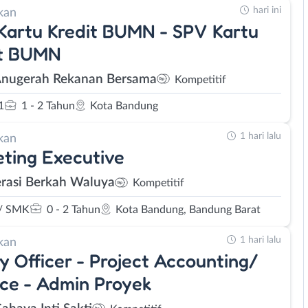
hari ini
kan
artu Kredit BUMN - SPV Kartu
it BUMN
Anugerah Rekanan Bersama
Kompetitif
1
1 - 2 Tahun
Kota Bandung
1 hari lalu
kan
ting Executive
rasi Berkah Waluya
Kompetitif
/ SMK
0 - 2 Tahun
Kota Bandung, Bandung Barat
1 hari lalu
kan
y Officer - Project Accounting/
ce - Admin Proyek