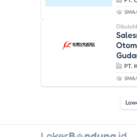
PT. C
SMA/
Dibutuh
Sales
Otomo
Guda
PT. 
SMA/
Low
Laporan