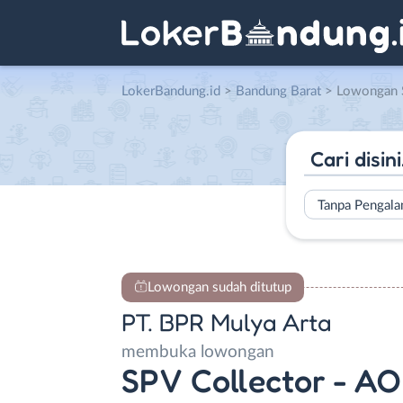
LokerBandung.id
>
Bandung Barat
> Lowongan SPV Collector – AO (Account Officer Kre
Tanpa Pengal
Lowongan sudah ditutup
PT. BPR Mulya Arta
membuka lowongan
SPV Collector - AO