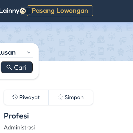
Lainnya
Pasang Lowongan
Gelap
lusan
Riwayat
Simpan
Profesi
Administrasi