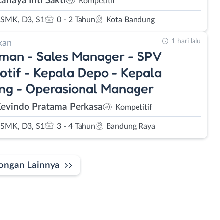
ahaya Inti Sakti
Kompetitif
SMK, D3, S1
0 - 2 Tahun
Kota Bandung
1 hari lalu
kan
man - Sales Manager - SPV
tif - Kepala Depo - Kepala
ng - Operasional Manager
Kevindo Pratama Perkasa
Kompetitif
SMK, D3, S1
3 - 4 Tahun
Bandung Raya
ongan Lainnya