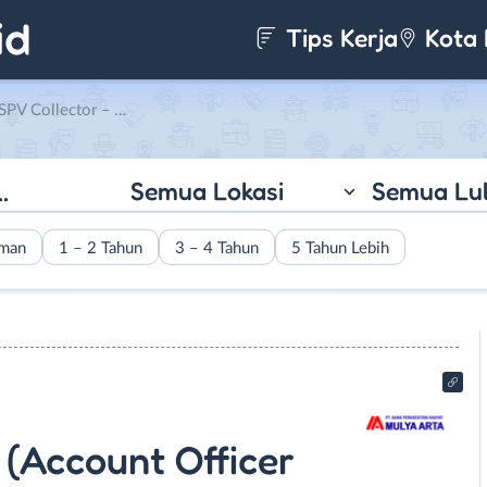
Tips Kerja
Kota 
dit) – Collector – Marketing Funding di PT. BPR Mulya Arta
Semua Lokasi
Semua Lu
aman
1 – 2 Tahun
3 – 4 Tahun
5 Tahun Lebih
 (Account Officer