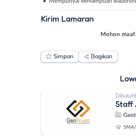
Mempunyai kemampuan leadership
Kirim
Lamaran
Mohon maaf,
Simpan
Bagikan
Low
Dibutuh
Staff
Geot
SMA/