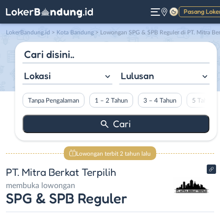
Pasang Loke
Gelap
LokerBandung.id
>
Kota Bandung
> Lowongan SPG & SPB Reguler di PT. Mitra Berkat Terpili
Lokasi
Lulusan
Tanpa Pengalaman
1 – 2 Tahun
3 – 4 Tahun
5 Tahun L
Lowongan terbit 2 tahun lalu
PT. Mitra Berkat Terpilih
membuka lowongan
SPG & SPB Reguler