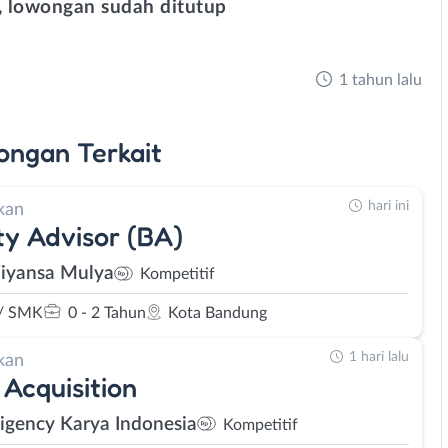
 lowongan sudah ditutup
1 tahun lalu
ongan
Terkait
hari ini
kan
y Advisor (BA)
Fiyansa Mulya
Kompetitif
/ SMK
0 - 2 Tahun
Kota Bandung
1 hari lalu
kan
 Acquisition
Sigency Karya Indonesia
Kompetitif