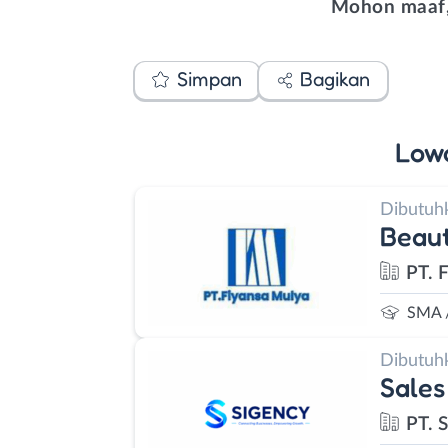
Mohon maaf,
Simpan
Bagikan
Low
Dibutuh
Beaut
PT. 
SMA 
Dibutuh
Sales
PT. 