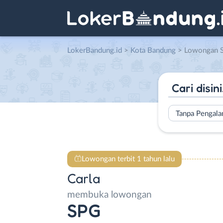
LokerBandung.id
>
Kota Bandung
> Lowongan S
Tanpa Pengal
Lowongan terbit 1 tahun lalu
Carla
membuka lowongan
SPG