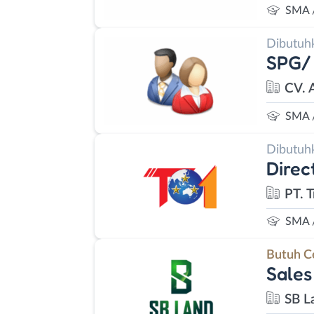
SMA 
Dibutuh
SPG/
CV. 
SMA 
Dibutuh
Direc
PT. 
SMA 
Butuh C
Sales
SB L