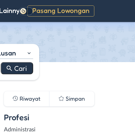
Lainnya
Pasang Lowongan
Gelap
lusan
Riwayat
Simpan
Profesi
Administrasi