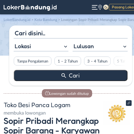
Pasang Loke
Gelap
LokerBandung.id
>
Kota Bandung
> Lowongan Sopir Pribadi Merangkap Sopir Barang – Karyawan Pria di Toko Besi Panca Loga
Lokasi
Lulusan
Tanpa Pengalaman
1 – 2 Tahun
3 – 4 Tahun
5 Tahun L
Lowongan sudah ditutup
Toko Besi Panca Logam
membuka lowongan
Sopir Pribadi Merangkap
Sopir Barang - Karyawan