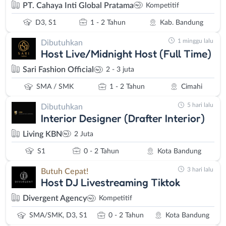
PT. Cahaya Inti Global Pratama
Kompetitif
D3, S1
1 - 2 Tahun
Kab. Bandung
1 minggu lalu
Dibutuhkan
Host Live/Midnight Host (Full Time)
Sari Fashion Official
2 - 3 juta
SMA / SMK
1 - 2 Tahun
Cimahi
5 hari lalu
Dibutuhkan
Interior Designer (Drafter Interior)
Living KBN
2 Juta
S1
0 - 2 Tahun
Kota Bandung
3 hari lalu
Butuh Cepat!
Host DJ Livestreaming Tiktok
Divergent Agency
Kompetitif
SMA/SMK, D3, S1
0 - 2 Tahun
Kota Bandung