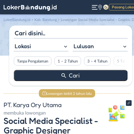
Pasang Loke
Gelap
LokerBandung.id
>
Kab. Bandung
> Lowongan Social Media Specialist – Graphic Designer di PT. Karya Ory Utam
Lokasi
Lulusan
Tanpa Pengalaman
1 – 2 Tahun
3 – 4 Tahun
5 Tahun L
Lowongan terbit 2 tahun lalu
PT. Karya Ory Utama
membuka lowongan
Social Media Specialist -
Graphic Designer