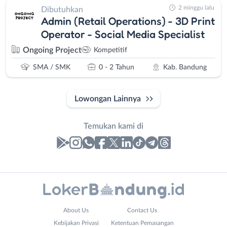
2 minggu lalu
Dibutuhkan
Admin (Retail Operations) - 3D Print
Operator - Social Media Specialist
Ongoing Project
Kompetitif
SMA / SMK
0 - 2 Tahun
Kab. Bandung
Lowongan Lainnya
Temukan kami di
Laporan
Lowongan
Administrasi
Bandung
Nama
About Us
Contact Us
Ahli
Barat
Lengkap
*
Kebijakan Privasi
Ketentuan Pemasangan