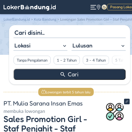
Pasang Loke
Gelap
LokerBandung.id
>
Kota Bandung
> Lowongan Sales Promotion Girl – Staf Penjahit – Staf Quality Control di PT. Mulia Sarana Insan Ema
Lokasi
Lulusan
Tanpa Pengalaman
1 – 2 Tahun
3 – 4 Tahun
5 Tahun L
Lowongan terbit 5 tahun lalu
PT. Mulia Sarana Insan Emas
membuka lowongan
Sales Promotion Girl -
Staf Penjahit - Staf